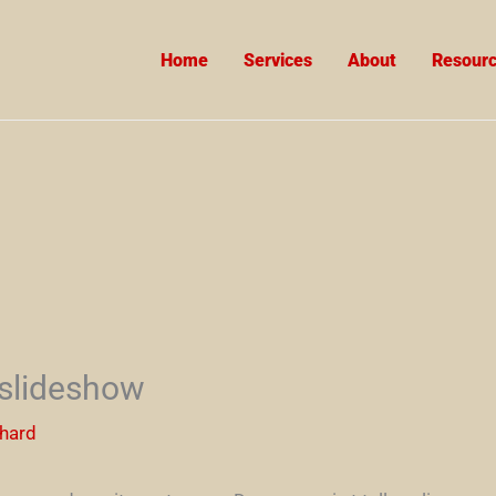
Home
Services
About
Resour
 slideshow
chard