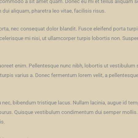
r commodo a sit amet quam. Donec eu mi et tellus aliquam s
dui aliquam, pharetra leo vitae, facilisis risus.
orta, nec consequat dolor blandit. Fusce eleifend porta turpi
lerisque mi nisi, ut ullamcorper turpis lobortis non. Suspen
oreet enim. Pellentesque nunc nibh, lobortis ut vestibulum 
 turpis varius a. Donec fermentum lorem velit, a pellentesque
ec, bibendum tristique lacus. Nullam lacinia, augue id tem
met purus. Quisque vestibulum condimentum dui semper mollis.
is.